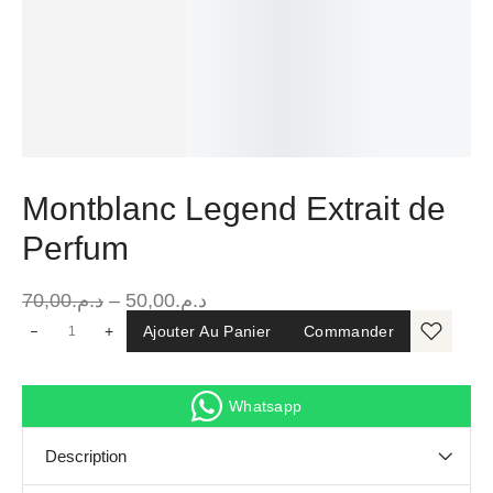
Montblanc Legend Extrait de
Perfum
70,00
د.م.
–
50,00
د.م.
+
Ajouter Au Panier
Commander
Whatsapp
Description