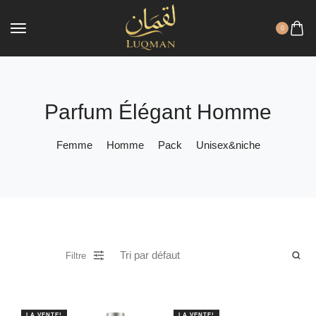
0
Parfum Élégant Homme
Femme
Homme
Pack
Unisex&niche
Filtre
LA VENTE!
LA VENTE!