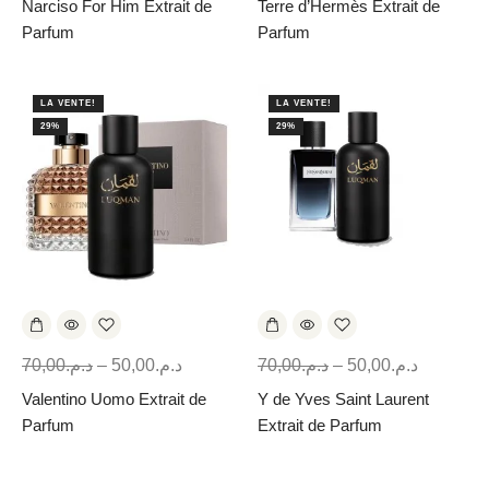
Narciso For Him Extrait de
Terre d’Hermès Extrait de
Parfum
Parfum
LA VENTE!
LA VENTE!
29%
29%
70,00
د.م.
–
50,00
د.م.
70,00
د.م.
–
50,00
د.م.
Valentino Uomo Extrait de
Y de Yves Saint Laurent
Parfum
Extrait de Parfum