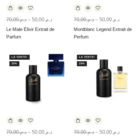
70,00
د.م.
–
50,00
د.م.
70,00
د.م.
–
50,00
د.م.
Le Male Élixir Extrait de
Montblanc Legend Extrait de
Parfum
Perfum
LA VENTE!
LA VENTE!
29%
29%
70,00
د.م.
–
50,00
د.م.
70,00
د.م.
–
50,00
د.م.