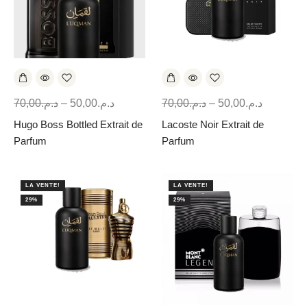
70,00
د.م.
–
50,00
د.م.
70,00
د.م.
–
50,00
د.م.
Hugo Boss Bottled Extrait de
Lacoste Noir Extrait de
Parfum
Parfum
LA VENTE!
LA VENTE!
29%
29%