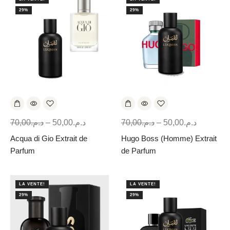
29%
29%
70,00
د.م.
–
50,00
د.م.
70,00
د.م.
–
50,00
د.م.
Acqua di Gio Extrait de
Hugo Boss (Homme) Extrait
Parfum
de Parfum
LA VENTE!
LA VENTE!
29%
29%