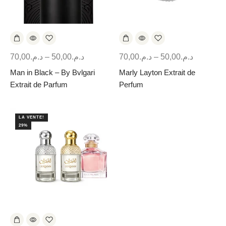
70,00
د.م.
–
50,00
د.م.
70,00
د.م.
–
50,00
د.م.
Man in Black – By Bvlgari
Marly Layton Extrait de
Extrait de Parfum
Perfum
LA VENTE!
29%