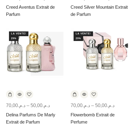
Creed Aventus Extrait de
Creed Silver Mountain Extrait
Parfum
de Parfum
LA VENTE!
LA VENTE!
29%
29%
70,00
د.م.
–
50,00
د.م.
70,00
د.م.
–
50,00
د.م.
Delina Parfums De Marly
Flowerbomb Extrait de
Extrait de Parfum
Perfume