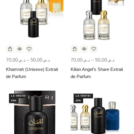
70,00
د.م.
–
50,00
د.م.
70,00
د.م.
–
50,00
د.م.
Khamrah (Unisexe) Extrait
Kilian Angel’s Share Extrait
de Parfum
de Parfum
LA VENTE!
LA VENTE!
29%
29%