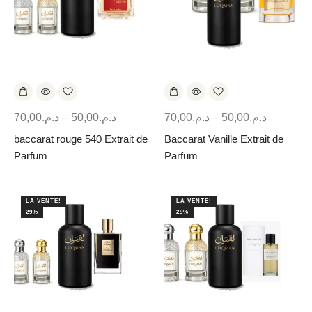
70,00
د.م.
–
50,00
د.م.
70,00
د.م.
–
50,00
د.م.
baccarat rouge 540 Extrait de
Baccarat Vanille Extrait de
Parfum
Parfum
LA VENTE!
LA VENTE!
29%
29%