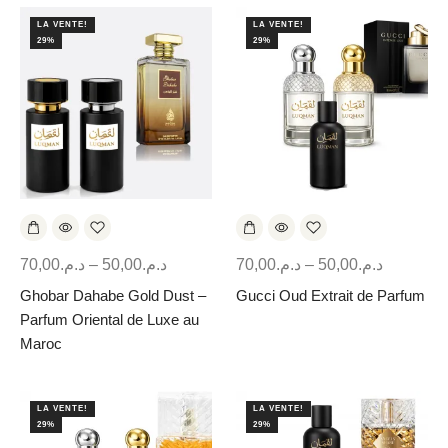
LA VENTE!
LA VENTE!
29%
29%
70,00
د.م.
–
50,00
د.م.
70,00
د.م.
–
50,00
د.م.
Ghobar Dahabe Gold Dust –
Gucci Oud Extrait de Parfum
Parfum Oriental de Luxe au
Maroc
LA VENTE!
LA VENTE!
29%
29%