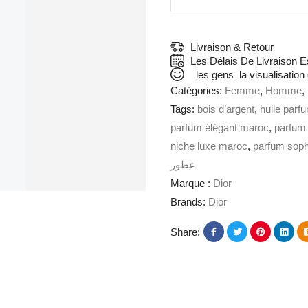
Livraison & Retour
Les Délais De Livraison 
les gens
la visualisation
Catégories:
Femme
,
Homme
,
Tags:
bois d’argent
,
huile parf
parfum élégant maroc
,
parfum
niche luxe maroc
,
parfum soph
عطور
Marque :
Dior
Brands:
Dior
Share: