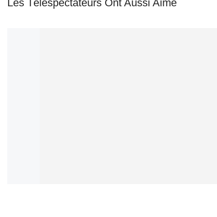
Les Téléspectateurs Ont Aussi Aimé
LA VENTE!
LA VENTE!
29%
29%
70,00
د.م.
–
50,00
د.م.
70,00
د.م.
–
50,00
د.م.
Bleu de Chanel Extrait de
invictus Extrait de Parfum
Parfum