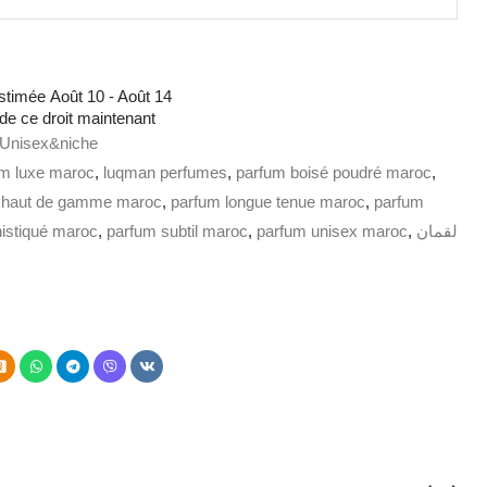
Estimée
Août 10 - Août 14
 de ce droit maintenant
Unisex&niche
um luxe maroc
,
luqman perfumes
,
parfum boisé poudré maroc
,
 haut de gamme maroc
,
parfum longue tenue maroc
,
parfum
istiqué maroc
,
parfum subtil maroc
,
parfum unisex maroc
,
لقمان