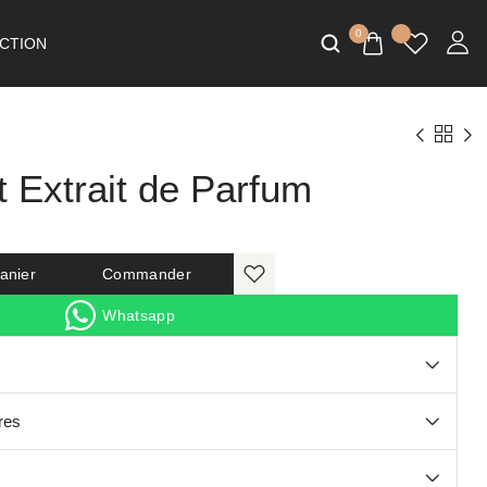
0
CTION
t Extrait de Parfum
anier
Commander
Whatsapp
res