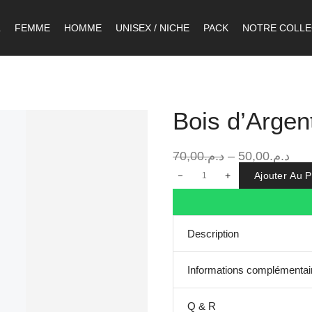
L
FEMME
HOMME
UNISEX / NICHE
PACK
NOTRE COLLE
Bois d’Argen
70,00
د.م.
–
50,00
د.م.
+
Ajouter Au P
Description
Informations complémentai
Q & R