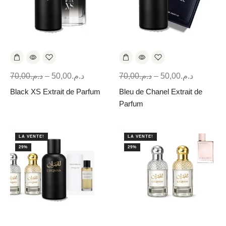
70,00
د.م.
–
50,00
د.م.
70,00
د.م.
–
50,00
د.م.
Black XS Extrait de Parfum
Bleu de Chanel Extrait de
Parfum
LA VENTE!
LA VENTE!
29%
29%