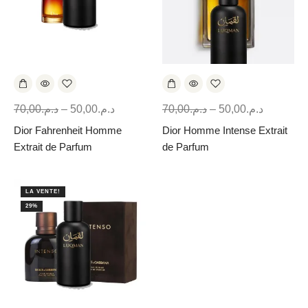
70,00
د.م.
–
50,00
د.م.
70,00
د.م.
–
50,00
د.م.
Dior Fahrenheit Homme
Dior Homme Intense Extrait
Extrait de Parfum
de Parfum
LA VENTE!
29%