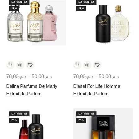
LA VENTE!
LA VENTE!
29%
29%
70,00
د.م.
–
50,00
د.م.
70,00
د.م.
–
50,00
د.م.
Delina Parfums De Marly
Diesel For Life Homme
Extrait de Parfum
Extrait de Parfum
LA VENTE!
LA VENTE!
29%
29%