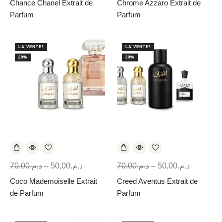
Chance Chanel Extrait de
Chrome Azzaro Extrait de
Parfum
Parfum
LA VENTE!
LA VENTE!
29%
29%
70,00
د.م.
–
50,00
د.م.
70,00
د.م.
–
50,00
د.م.
Coco Mademoiselle Extrait
Creed Aventus Extrait de
de Parfum
Parfum