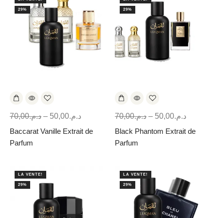
29%
29%
70,00
د.م.
–
50,00
د.م.
70,00
د.م.
–
50,00
د.م.
Baccarat Vanille Extrait de
Black Phantom Extrait de
Parfum
Parfum
LA VENTE!
LA VENTE!
29%
29%