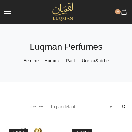
0
Luqman Perfumes
Femme
Homme
Pack
Unisex&niche
Filtre
LA VENTE!
LA VENTE!