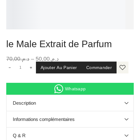
le Male Extrait de Parfum
70,00
د.م.
–
50,00
د.م.
+
Ajouter Au Panier
Commander
Whatsapp
Description
Informations complémentaires
Q & R