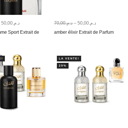
–
50,00
د.م.
70,00
د.م.
–
50,00
د.م.
me Sport Extrait de
amber élixir Extrait de Parfum
E!
LA VENTE!
29%