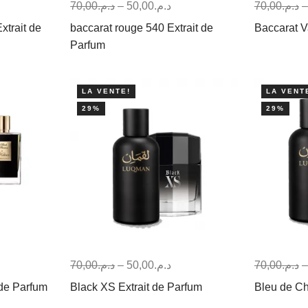
70,00
د.م.
–
50,00
د.م.
70,00
د.م.
trait de
baccarat rouge 540 Extrait de
Baccarat V
Parfum
LA VENTE!
LA VENT
29%
29%
70,00
د.م.
–
50,00
د.م.
70,00
د.م.
 de Parfum
Black XS Extrait de Parfum
Bleu de Ch