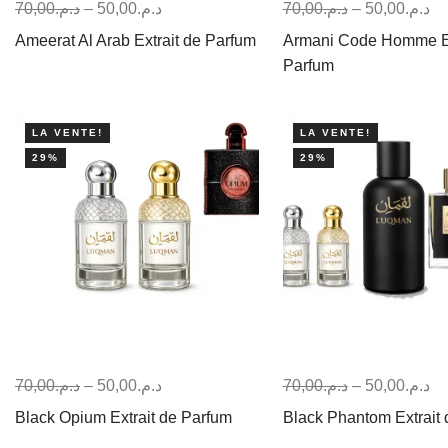
70,00
د.م.
–
50,00
د.م.
70,00
د.م.
–
50,00
د.م.
Ameerat Al Arab Extrait de Parfum
Armani Code Homme Ex
Parfum
LA VENTE!
LA VENTE!
29%
29%
70,00
د.م.
–
50,00
د.م.
70,00
د.م.
–
50,00
د.م.
Black Opium Extrait de Parfum
Black Phantom Extrait