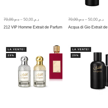
70,00
د.م.
–
50,00
د.م.
70,00
د.م.
–
50,00
د.م.
212 VIP Homme Extrait de Parfum
Acqua di Gio Extrait d
LA VENTE!
LA VENTE!
29%
29%