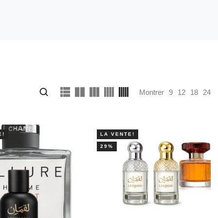
Montrer
9
12
18
24
E!
LA VENTE!
29%