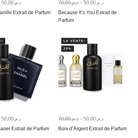
–
50,00
د.م.
70,00
د.م.
–
50,00
د.م.
anille Extrait de Parfum
Because It’s You Extrait de
Parfum
E!
LA VENTE!
29%
–
50,00
د.م.
70,00
د.م.
–
50,00
د.م.
anel Extrait de Parfum
Bois d’Argent Extrait de Parfum