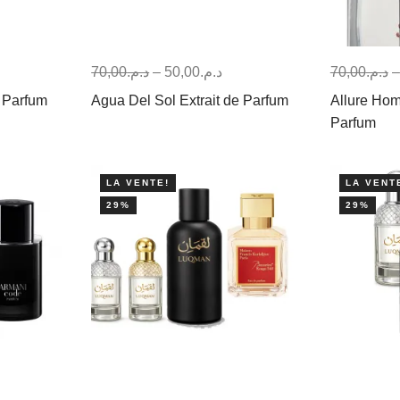
70,00
د.م.
–
50,00
د.م.
70,00
د.م.
e Parfum
Agua Del Sol Extrait de Parfum
Allure Hom
Parfum
LA VENTE!
LA VENT
29%
29%