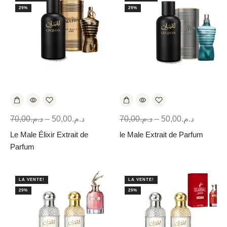
29%
29%
70,00
د.م.
–
50,00
د.م.
70,00
د.م.
–
50,00
د.م.
Le Male Élixir Extrait de
le Male Extrait de Parfum
Parfum
LA VENTE!
LA VENTE!
29%
29%