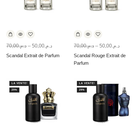
70,00
د.م.
–
50,00
د.م.
70,00
د.م.
–
50,00
د.م.
Scandal Extrait de Parfum
Scandal Rouge Extrait de
Parfum
LA VENTE!
LA VENTE!
29%
29%