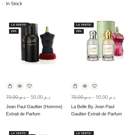
In Stock
LA VENTE!
LA VENTE!
29%
29%
70,00
د.م.
–
50,00
د.م.
70,00
د.م.
–
50,00
د.م.
Jean Paul Gaultier (Homme)
La Belle By Jean Paul
Extrait de Parfum
Gaultier Extrait de Parfum
LA VENTE!
LA VENTE!