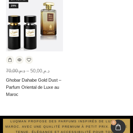
29%
70,00
د.م.
–
50,00
د.م.
Ghobar Dahabe Gold Dust –
Parfum Oriental de Luxe au
Maroc
LUQMAN PROPOSE DES PARFUMS INSPIRÉS DE LUXE AU
0
MAROC, AVEC UNE QUALITÉ PREMIUM À PETIT PRIX. LONGUE
TENUE, ÉLÉGANCE ET ACCESSIBILITÉ POUR TOUS.