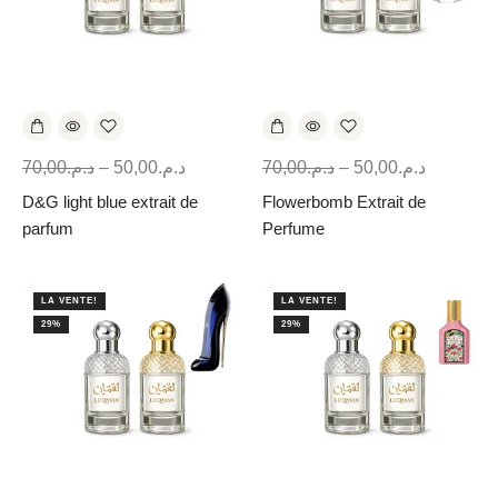
70,00
د.م.
–
50,00
د.م.
70,00
د.م.
–
50,00
د.م.
D&G light blue extrait de
Flowerbomb Extrait de
parfum
Perfume
LA VENTE!
LA VENTE!
29%
29%