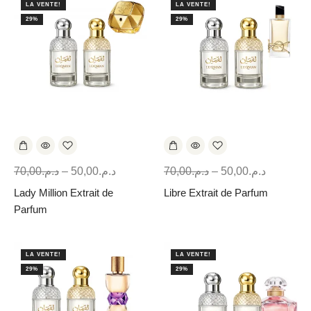
LA VENTE!
LA VENTE!
29%
29%
70,00
د.م.
–
50,00
د.م.
70,00
د.م.
–
50,00
د.م.
Lady Million Extrait de
Libre Extrait de Parfum
Parfum
LA VENTE!
LA VENTE!
29%
29%