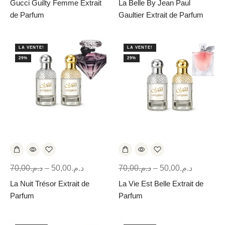
Gucci Guilty Femme Extrait
La Belle By Jean Paul
de Parfum
Gaultier Extrait de Parfum
LA VENTE!
LA VENTE!
29%
29%
70,00
د.م.
–
50,00
د.م.
70,00
د.م.
–
50,00
د.م.
La Nuit Trésor Extrait de
La Vie Est Belle Extrait de
Parfum
Parfum