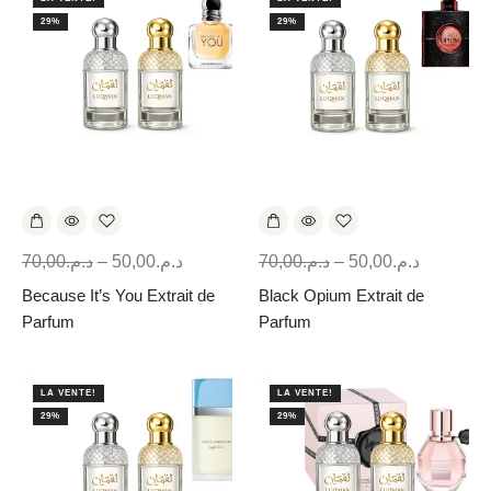
29%
29%
70,00
د.م.
–
50,00
د.م.
70,00
د.م.
–
50,00
د.م.
Because It’s You Extrait de
Black Opium Extrait de
Parfum
Parfum
LA VENTE!
LA VENTE!
29%
29%