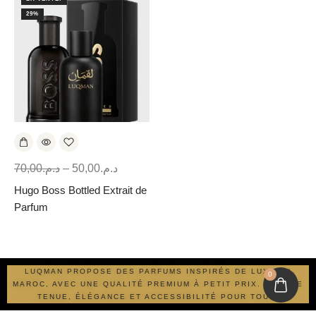
29%
70,00
د.م.
–
50,00
د.م.
Hugo Boss Bottled Extrait de
Parfum
LUQMAN PROPOSE DES PARFUMS INSPIRÉS DE LUXE AU
0
MAROC, AVEC UNE QUALITÉ PREMIUM À PETIT PRIX. LONGUE
TENUE, ÉLÉGANCE ET ACCESSIBILITÉ POUR TOUS.