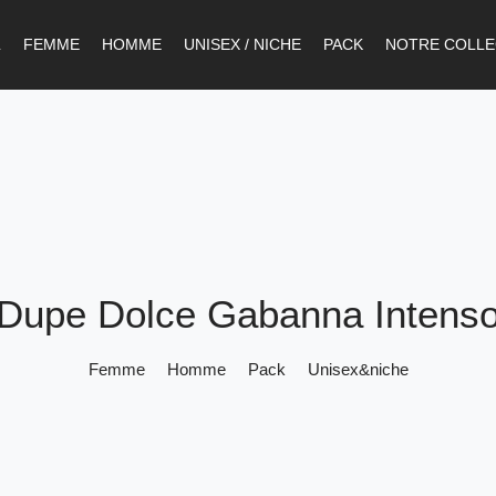
L
FEMME
HOMME
UNISEX / NICHE
PACK
NOTRE COLLE
Dupe Dolce Gabanna Intens
Femme
Homme
Pack
Unisex&niche