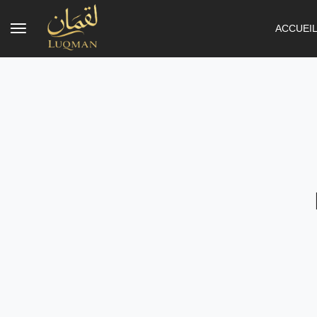
ACCUEI